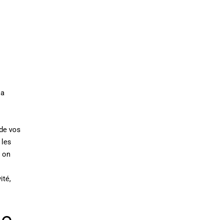
la
 de vos
 les
 on
ité,
ne