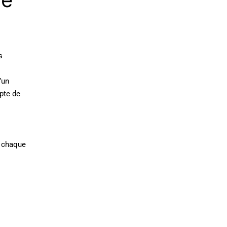
s
’un
pte de
e chaque