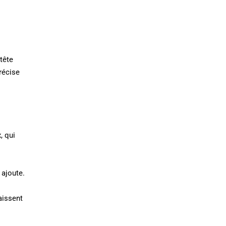
tête
récise
, qui
 ajoute.
aissent