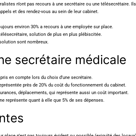
listes n’ont pas recours à une secrétaire ou une télésecrétaire. Il
ppels et des rendez-vous au sein de leur cabinet.
toujours environ 30% a recours à une employée sur place.
 télésecrétaire, solution de plus en plus plébiscitée.
 solution sont nombreux.
ne secrétaire médicale
 pris en compte lors du choix d’une secrétaire.
représentée près de 20% du coût du fonctionnement du cabinet.
surances, déplacements, qui représente aussi un coût important.
 ne représente quant à elle que 5% de ses dépenses.
intes
r place n’est pas toujours évident ou possible (exiguïté des locaux)