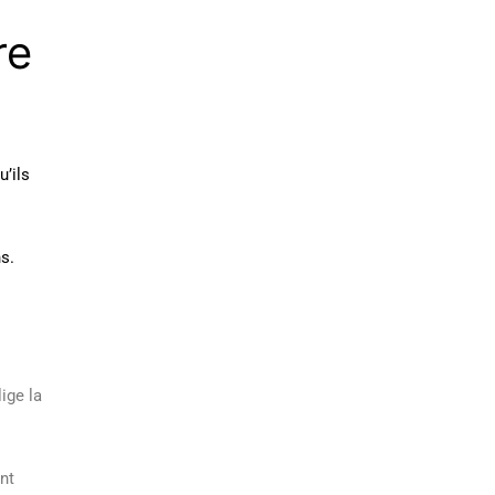
re
u’ils
s.
lige la
nt